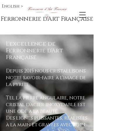
English >
Ferronnerie d'Art Française
L'excellence de
Ferronnerie d'Art
Française
Depuis 2015 nous cristallisons
notre savoir-faire à l'image de
la pyrite.
Tel la pierre angulaire, notre
cristal d'acier inoxydable est
une ode à la beauté.
Des lignes puissantes, réalisées
à la main et gravées avec soin.